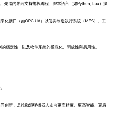
進的界面支持拖拽編程、腳本語言（如Python, Lua）擴
。提供標準化接口（如OPC UA）以便與制造執行系統（MES）、工
，以及軟件系統的模塊化、開放性與易用性。
能。
，是推動混聯機器人走向更高精度、更高智能、更廣