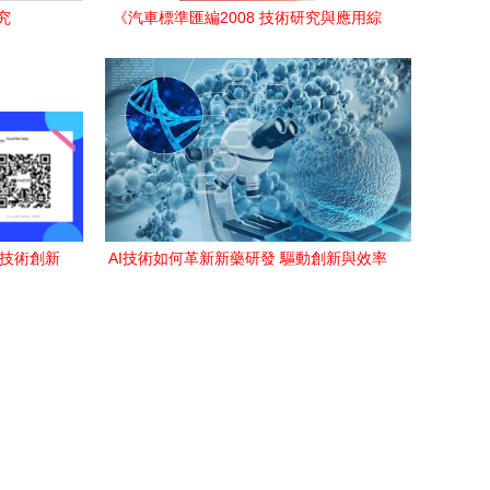
究
《汽車標準匯編2008 技術研究與應用綜
述》
 技術創新
AI技術如何革新新藥研發 驅動創新與效率
的革命